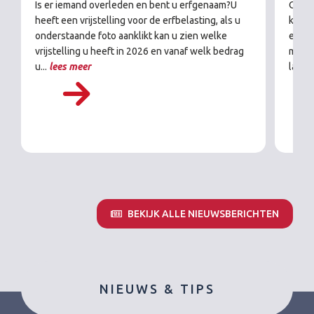
Is er iemand overleden en bent u erfgenaam?U
Ongeh
heeft een vrijstelling voor de erfbelasting, als u
krijg
onderstaande foto aanklikt kan u zien welke
een k
vrijstelling u heeft in 2026 en vanaf welk bedrag
met d
u...
lees meer
lange
BEKIJK ALLE NIEUWSBERICHTEN
NIEUWS & TIPS